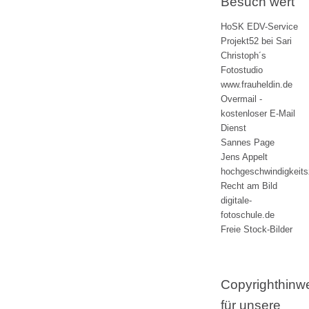
Besuch wert
HoSK EDV-Service
Projekt52 bei Sari
Christoph´s
Fotostudio
www.frauheldin.de
Overmail -
kostenloser E-Mail
Dienst
Sannes Page
Jens Appelt
hochgeschwindigkeit
Recht am Bild
digitale-
fotoschule.de
Freie Stock-Bilder
Copyrighthinw
für unsere