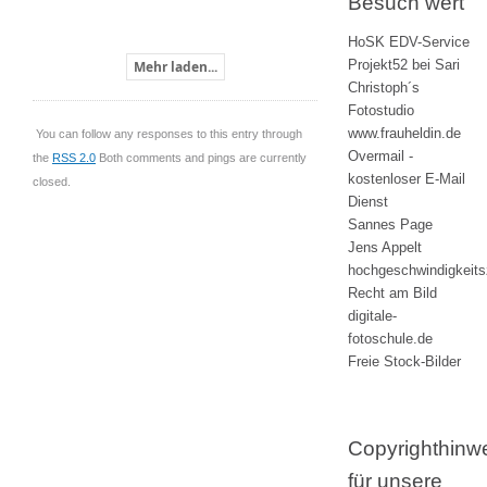
Besuch wert
HoSK EDV-Service
Projekt52 bei Sari
Mehr laden...
Christoph´s
Fotostudio
www.frauheldin.de
You can follow any responses to this entry through
Overmail -
the
RSS 2.0
Both comments and pings are currently
kostenloser E-Mail
closed.
Dienst
Sannes Page
Jens Appelt
hochgeschwindigkeit
Recht am Bild
digitale-
fotoschule.de
Freie Stock-Bilder
Copyrighthinw
für unsere